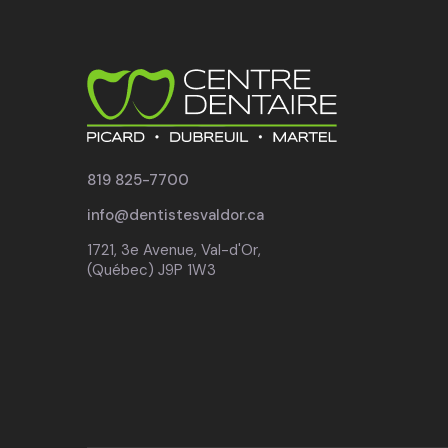
819 825-7700
info@dentistesvaldor.ca
1721, 3e Avenue, Val-d'Or,
(Québec) J9P 1W3